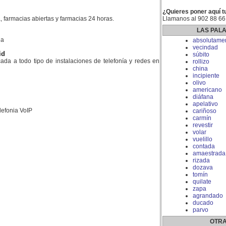
¿Quieres poner aquí t
, farmacias abiertas y farmacias 24 horas.
Llamanos al 902 88 66
LAS PAL
la
absolutame
vecindad
id
súbito
da a todo tipo de instalaciones de telefonía y redes en
rollizo
china
incipiente
olivo
americano
diáfana
apelativo
lefonia VoIP
cariñoso
carmín
revestir
volar
vuelillo
contada
amaestrada
rizada
dozava
tomín
quilate
zapa
agrandado
ducado
parvo
OTRA