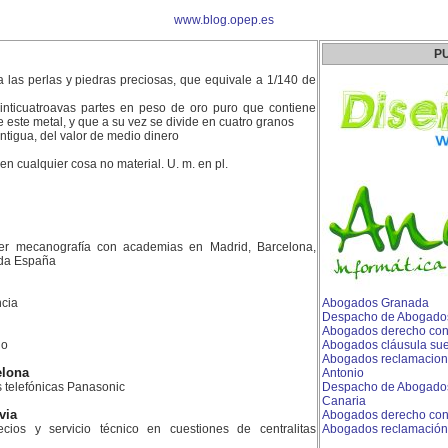
www.blog.opep.es
P
 las perlas y piedras preciosas, que equivale a 1/140 de
nticuatroavas partes en peso de oro puro que contiene
e este metal, y que a su vez se divide en cuatro granos
tigua, del valor de medio dinero
n cualquier cosa no material. U. m. en pl.
er mecanografía con academias en Madrid, Barcelona,
toda España
cia
Abogados Granada
Despacho de Abogados
Abogados derecho conc
do
Abogados cláusula sue
Abogados reclamacione
elona
Antonio
as telefónicas Panasonic
Despacho de Abogados
Canaria
via
Abogados derecho conc
ios y servicio técnico en cuestiones de centralitas
Abogados reclamación 