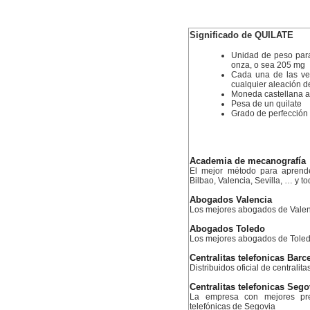
Significado de QUILATE
Unidad de peso para
onza, o sea 205 mg
Cada una de las vei
cualquier aleación d
Moneda castellana an
Pesa de un quilate
Grado de perfección e
Academia de mecanografía
El mejor método para aprend
Bilbao, Valencia, Sevilla, … y 
Abogados Valencia
Los mejores abogados de Valen
Abogados Toledo
Los mejores abogados de Tole
Centralitas telefonicas Barc
Distribuidos oficial de centralit
Centralitas telefonicas Sego
La empresa con mejores prec
telefónicas de Segovia