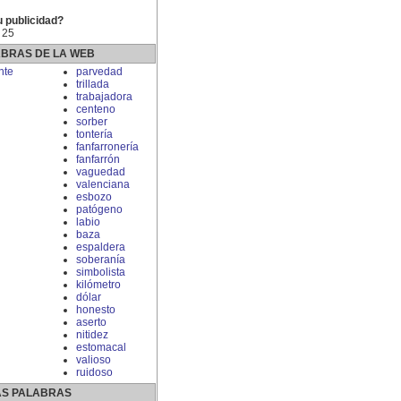
u publicidad?
 25
ABRAS DE LA WEB
nte
parvedad
trillada
trabajadora
centeno
sorber
tontería
fanfarronería
fanfarrón
vaguedad
valenciana
esbozo
patógeno
labio
baza
espaldera
soberanía
simbolista
kilómetro
dólar
honesto
aserto
nitidez
estomacal
valioso
ruidoso
S PALABRAS